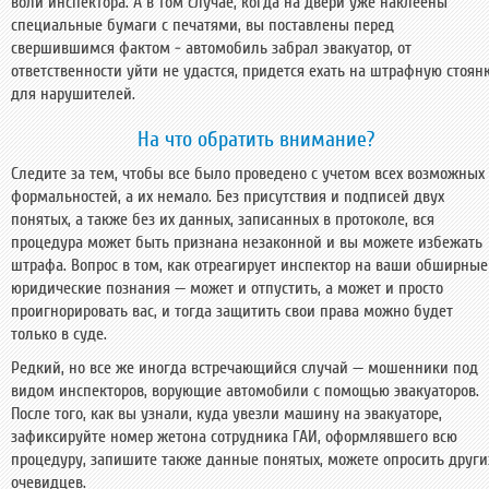
воли инспектора. А в том случае, когда на двери уже наклеены
специальные бумаги с печатями, вы поставлены перед
свершившимся фактом - автомобиль забрал эвакуатор, от
ответственности уйти не удастся, придется ехать на штрафную стоян
для нарушителей.
На что обратить внимание?
Следите за тем, чтобы все было проведено с учетом всех возможных
формальностей, а их немало. Без присутствия и подписей двух
понятых, а также без их данных, записанных в протоколе, вся
процедура может быть признана незаконной и вы можете избежать
штрафа. Вопрос в том, как отреагирует инспектор на ваши обширные
юридические познания — может и отпустить, а может и просто
проигнорировать вас, и тогда защитить свои права можно будет
только в суде.
Редкий, но все же иногда встречающийся случай — мошенники под
видом инспекторов, ворующие автомобили с помощью эвакуаторов.
После того, как вы узнали, куда увезли машину на эвакуаторе,
зафиксируйте номер жетона сотрудника ГАИ, оформлявшего всю
процедуру, запишите также данные понятых, можете опросить други
очевидцев.