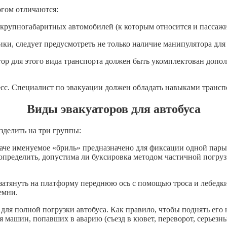
огом отличаются:
крупногабаритных автомобилей (к которым относится и пассажир
ики, следует предусмотреть не только наличие манипулятора для
атор для этого вида транспорта должен быть укомплектован доп
есс. Специалист по эвакуации должен обладать навыками транс
Виды эвакуаторов для автобуса
зделить на три группы:
наче именуемое «бриль» предназначено для фиксации одной пары 
 определить, допустима ли буксировка методом частичной погру
о затянуть на платформу переднюю ось с помощью троса и лебедк
емни.
для полной погрузки автобуса. Как правило, чтобы поднять его 
я машин, попавших в аварию (съезд в кювет, переворот, серьез