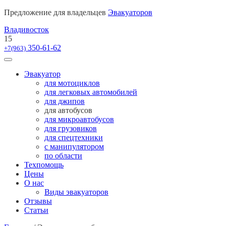
Предложение для владельцев
Эвакуаторов
Владивосток
15
350-61-62
+7(963)
Эвакуатор
для мотоциклов
для легковых автомобилей
для джипов
для автобусов
для микроавтобусов
для грузовиков
для спецтехники
с манипулятором
по области
Техпомощь
Цены
О нас
Виды эвакуаторов
Отзывы
Статьи